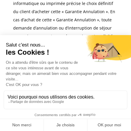
informatique ou imprimée précise le choix définitif
du client d’acheter cette « Garantie Annulation ». En
cas d’achat de cette « Garantie Annulation », toute
demande d’annulation ou d’interruption de séjour
sera prise en compte aux clauses ci-avant explicitées
dans le présent article. Pour les cas d’annulation
sans acquisition de la « Garantie Annulation », se
référer à l’article 17.
Article 19 – Modification par le Service Lozère Résa
d’un élément substantiel du contrat.
Le Service
Lozère Résa a la possibilité de modifier
unilatéralement les clauses du contrat après la
formation du contrat et avant le début de la
prestation touristique et sans que le client ne puisse
s’y opposer, sous réserve que la modification soit
mineure et que le client en soit informé le plus